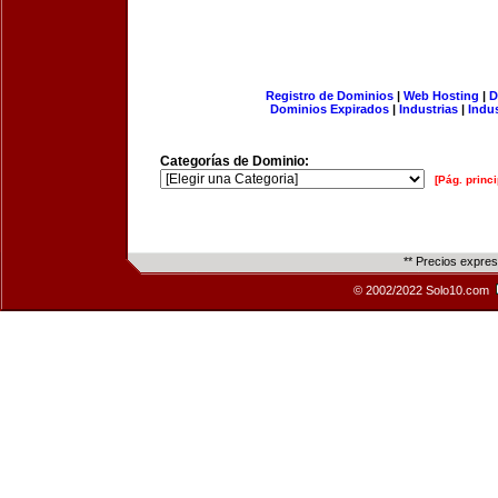
Registro de Dominios
|
Web Hosting
|
D
Dominios Expirados
|
Industrias
|
Indu
Categorías de Dominio:
[Pág. princi
** Precios expre
© 2002/2022 Solo10.com