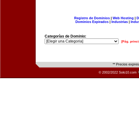
Registro de Dominios
|
Web Hosting
|
D
Dominios Expirados
|
Industrias
|
Indu
Categorías de Dominio:
[Pág. princi
** Precios expre
© 2002/2022 Solo10.com