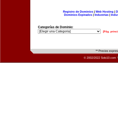
Registro de Dominios
|
Web Hosting
|
D
Dominios Expirados
|
Industrias
|
Indu
Categorías de Dominio:
[Pág. princi
** Precios expre
© 2002/2022 Solo10.com