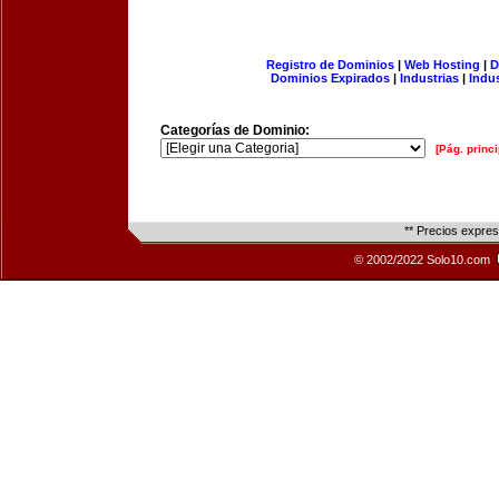
Registro de Dominios
|
Web Hosting
|
D
Dominios Expirados
|
Industrias
|
Indu
Categorías de Dominio:
[Pág. princi
** Precios expre
© 2002/2022 Solo10.com