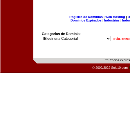
Registro de Dominios
|
Web Hosting
|
D
Dominios Expirados
|
Industrias
|
Indu
Categorías de Dominio:
[Pág. princi
** Precios expre
© 2002/2022 Solo10.com