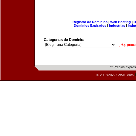
Registro de Dominios
|
Web Hosting
|
D
Dominios Expirados
|
Industrias
|
Indu
Categorías de Dominio:
[Pág. princi
** Precios expre
© 2002/2022 Solo10.com