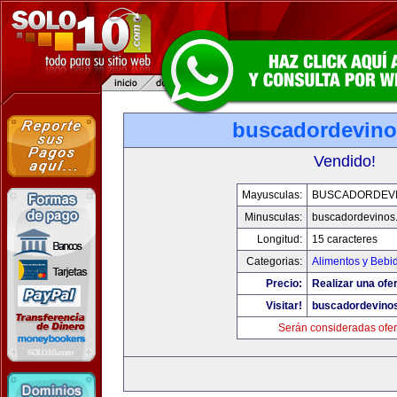
buscadordevin
Vendido!
Mayusculas:
BUSCADORDEV
Minusculas:
buscadordevinos
Longitud:
15 caracteres
Categorias:
Alimentos y Bebi
Precio:
Realizar una ofer
Visitar!
buscadordevino
Serán consideradas ofer