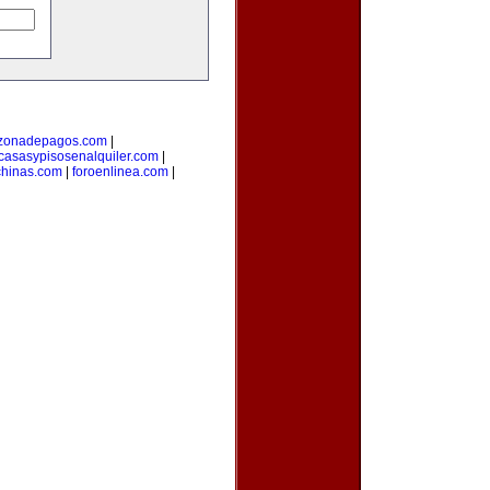
zonadepagos.com
|
casasypisosenalquiler.com
|
hinas.com
|
foroenlinea.com
|