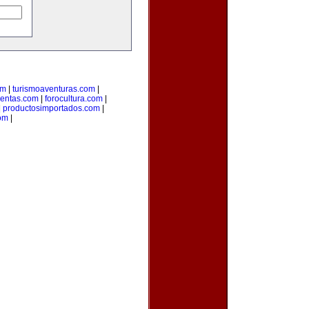
om
|
turismoaventuras.com
|
uentas.com
|
forocultura.com
|
|
productosimportados.com
|
om
|