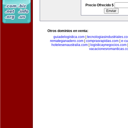
Precio Ofrecido $
Otros dominios en venta:
guiadelogistica.com
|
tecnologiasindustriales.c
remateganadero.com
|
comprasrapidas.com
|
e-c
hotelesenaustralia.com
|
logisticaynegocios.com
vacacionesromanticas.c