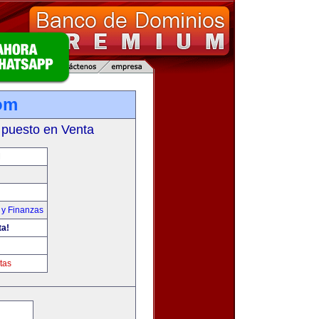
om
 puesto en Venta
M
 y Finanzas
ta!
tas