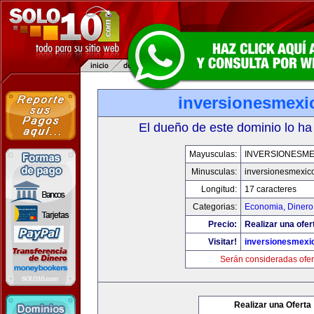
inversionesmexi
El dueño de este dominio lo ha
Mayusculas:
INVERSIONESME
Minusculas:
inversionesmexic
Longitud:
17 caracteres
Categorias:
Economia, Dinero
Precio:
Realizar una ofer
Visitar!
inversionesmexi
Serán consideradas ofer
Realizar una Oferta