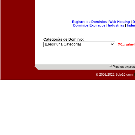
Registro de Dominios
|
Web Hosting
|
D
Dominios Expirados
|
Industrias
|
Indu
Categorías de Dominio:
[Pág. princi
** Precios expre
© 2002/2022 Solo10.com