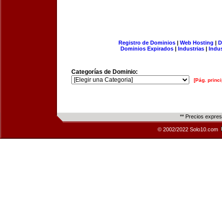
Registro de Dominios
|
Web Hosting
|
D
Dominios Expirados
|
Industrias
|
Indu
Categorías de Dominio:
[Pág. princi
** Precios expre
© 2002/2022 Solo10.com