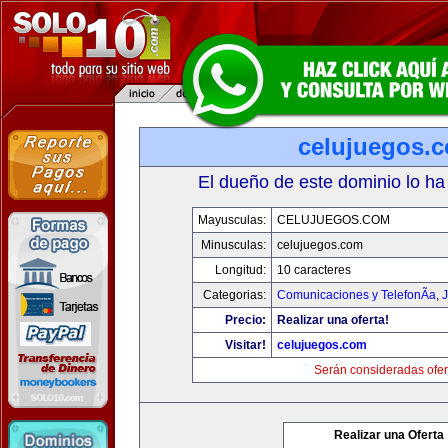
celujuegos.
El dueño de este dominio lo ha
Mayusculas:
CELUJUEGOS.COM
Minusculas:
celujuegos.com
Longitud:
10 caracteres
Categorias:
Comunicaciones y TelefonÃ­a
,
J
Precio:
Realizar una oferta!
Visitar!
celujuegos.com
Serán consideradas ofer
Realizar una Oferta