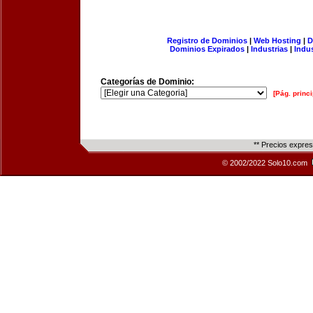
Registro de Dominios
|
Web Hosting
|
D
Dominios Expirados
|
Industrias
|
Indu
Categorías de Dominio:
[Pág. princi
** Precios expre
© 2002/2022 Solo10.com