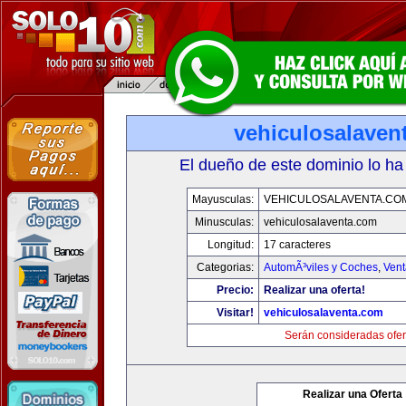
vehiculosalaven
El dueño de este dominio lo ha
Mayusculas:
VEHICULOSALAVENTA.CO
Minusculas:
vehiculosalaventa.com
Longitud:
17 caracteres
Categorias:
AutomÃ³viles y Coches
,
Vent
Precio:
Realizar una oferta!
Visitar!
vehiculosalaventa.com
Serán consideradas ofer
Realizar una Oferta