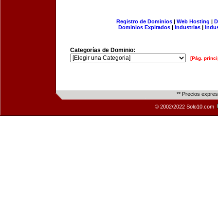
Registro de Dominios
|
Web Hosting
|
D
Dominios Expirados
|
Industrias
|
Indu
Categorías de Dominio:
[Pág. princi
** Precios expre
© 2002/2022 Solo10.com