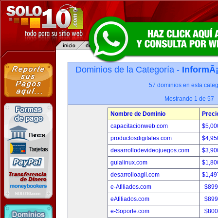
Dominios de la Categoría -
InformÃ¡
57 dominios en esta categ
Mostrando 1 de 57
Nombre de Dominio
Preci
capacitacionweb.com
$5,00
productosdigitales.com
$4,95
desarrollodevideojuegos.com
$3,90
guialinux.com
$1,80
desarrolloagil.com
$1,49
e-Afiliados.com
$899
eAfiliados.com
$899
e-Soporte.com
$800