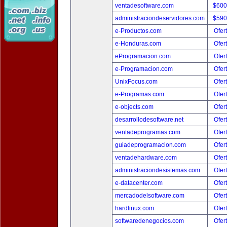
ventadesoftware.com
$600
administraciondeservidores.com
$590
e-Productos.com
Ofer
e-Honduras.com
Ofer
eProgramacion.com
Ofer
e-Programacion.com
Ofer
UnixFocus.com
Ofer
e-Programas.com
Ofer
e-objects.com
Ofer
desarrollodesoftware.net
Ofer
ventadeprogramas.com
Ofer
guiadeprogramacion.com
Ofer
ventadehardware.com
Ofer
administraciondesistemas.com
Ofer
e-datacenter.com
Ofer
mercadodelsoftware.com
Ofer
hardlinux.com
Ofer
softwaredenegocios.com
Ofer