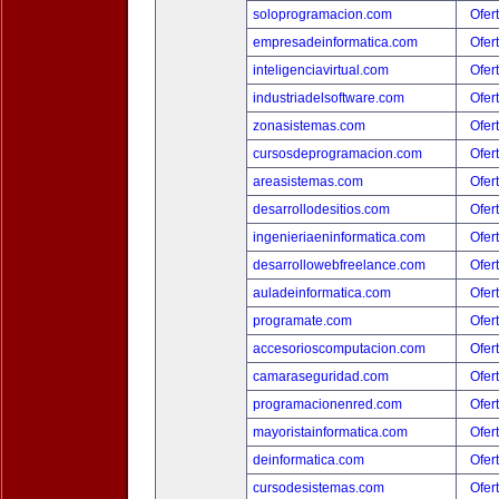
soloprogramacion.com
Ofer
empresadeinformatica.com
Ofer
inteligenciavirtual.com
Ofer
industriadelsoftware.com
Ofer
zonasistemas.com
Ofer
cursosdeprogramacion.com
Ofer
areasistemas.com
Ofer
desarrollodesitios.com
Ofer
ingenieriaeninformatica.com
Ofer
desarrollowebfreelance.com
Ofer
auladeinformatica.com
Ofer
programate.com
Ofer
accesorioscomputacion.com
Ofer
camaraseguridad.com
Ofer
programacionenred.com
Ofer
mayoristainformatica.com
Ofer
deinformatica.com
Ofer
cursodesistemas.com
Ofer