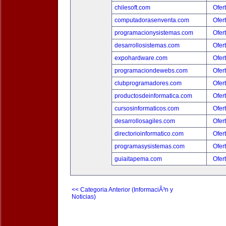
chilesoft.com
Ofer
computadorasenventa.com
Ofer
programacionysistemas.com
Ofer
desarrollosistemas.com
Ofer
expohardware.com
Ofer
programaciondewebs.com
Ofer
clubprogramadores.com
Ofer
productosdeinformatica.com
Ofer
cursosinformaticos.com
Ofer
desarrollosagiles.com
Ofer
directorioinformatico.com
Ofer
programasysistemas.com
Ofer
guiaitapema.com
Ofer
<< Categoria Anterior (InformaciÃ³n y
Noticias)