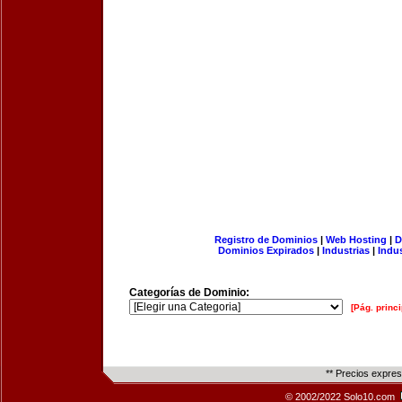
Registro de Dominios
|
Web Hosting
|
D
Dominios Expirados
|
Industrias
|
Indu
Categorías de Dominio:
[Pág. princi
** Precios expre
© 2002/2022 Solo10.com