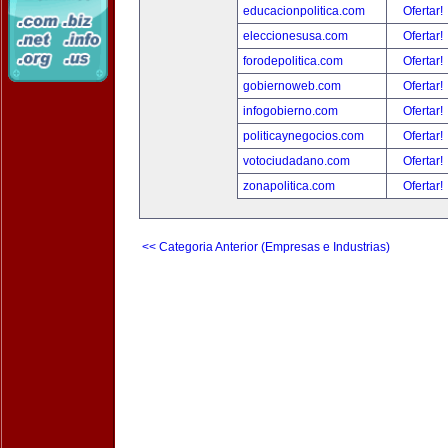
educacionpolitica.com
Ofertar!
eleccionesusa.com
Ofertar!
forodepolitica.com
Ofertar!
gobiernoweb.com
Ofertar!
infogobierno.com
Ofertar!
politicaynegocios.com
Ofertar!
votociudadano.com
Ofertar!
zonapolitica.com
Ofertar!
<< Categoria Anterior (Empresas e Industrias)